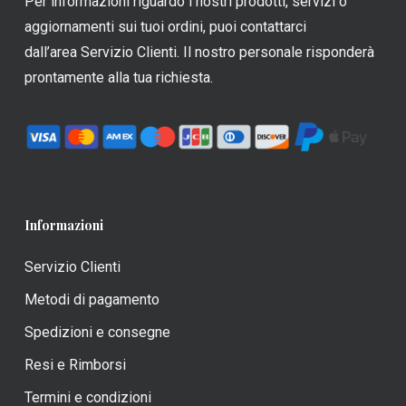
Per informazioni riguardo i nostri prodotti, servizi o
nella
nella
aggiornamenti sui tuoi ordini, puoi contattarci
pagina
pagina
dall’area Servizio Clienti. Il nostro personale risponderà
del
del
prontamente alla tua richiesta.
prodotto
prodotto
Informazioni
Servizio Clienti
Metodi di pagamento
Spedizioni e consegne
Resi e Rimborsi
Termini e condizioni