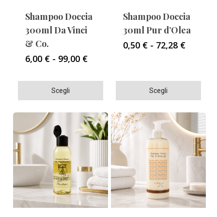
Shampoo Doccia
Shampoo Doccia
300ml Da Vinci
30ml Pur d’Olea
& Co.
Fascia
0,50
€
-
72,28
€
di
Fascia
6,00
€
-
99,00
€
prezzo:
di
da
prezzo:
0,50 €
Questo
Questo
da
Scegli
Scegli
a
6,00 €
prodotto
prodotto
72,28 €
a
ha
ha
99,00 €
più
più
varianti.
varianti.
Le
Le
opzioni
opzioni
possono
possono
essere
essere
scelte
scelte