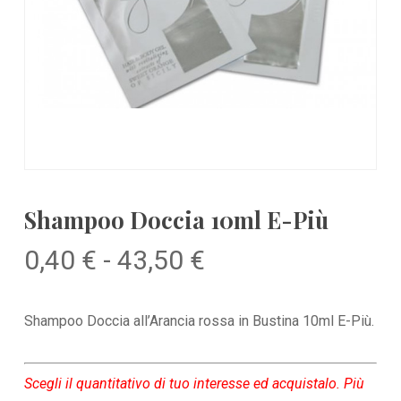
Shampoo Doccia 10ml E-Più
Fascia
0,40
€
-
43,50
€
di
prezzo:
Shampoo Doccia all’Arancia rossa in Bustina 10ml E-Più.
da
0,40 €
Scegli il quantitativo di tuo interesse ed acquistalo. Più
a