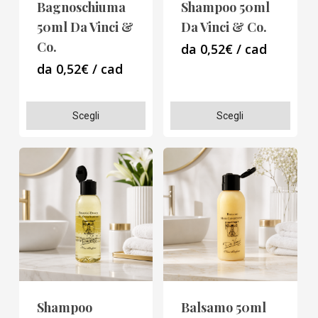
Bagnoschiuma
Shampoo 50ml
nella
nella
50ml Da Vinci &
Da Vinci & Co.
pagina
pagina
Co.
da 0,52€ / cad
del
del
da 0,52€ / cad
prodotto
prodotto
Questo
Questo
Scegli
Scegli
prodotto
prodotto
ha
ha
più
più
varianti.
varianti.
Le
Le
opzioni
opzioni
possono
possono
essere
essere
scelte
scelte
Shampoo
Balsamo 50ml
nella
nella