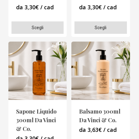
da 3,30€ / cad
da 3,30€ / cad
prodotto
prodotto
Questo
Questo
Scegli
Scegli
prodotto
prodotto
ha
ha
più
più
varianti.
varianti.
Le
Le
opzioni
opzioni
possono
possono
essere
essere
scelte
scelte
Sapone Liquido
Balsamo 300ml
nella
nella
300ml Da Vinci
Da Vinci & Co.
pagina
pagina
& Co.
da 3,63€ / cad
del
del
da 3,30€ / cad.
prodotto
prodotto