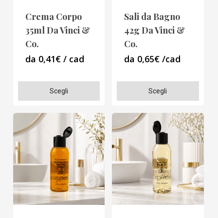
scelte
scelte
Crema Corpo
Sali da Bagno
nella
nella
35ml Da Vinci &
42g Da Vinci &
pagina
pagina
Co.
Co.
del
del
da 0,41€ / cad
da 0,65€ /cad
prodotto
prodotto
Questo
Questo
Scegli
Scegli
prodotto
prodotto
ha
ha
più
più
varianti.
varianti.
Le
Le
opzioni
opzioni
possono
possono
essere
essere
scelte
scelte