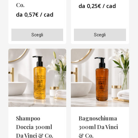
Co.
da 0,25€ / cad
del
del
da 0,57€ / cad
prodotto
prodotto
Questo
Questo
Scegli
Scegli
prodotto
prodotto
ha
ha
più
più
varianti.
varianti.
Le
Le
opzioni
opzioni
possono
possono
essere
essere
scelte
scelte
Shampoo
Bagnoschiuma
nella
nella
Doccia 300ml
300ml Da Vinci
pagina
pagina
Da Vinci & Co.
& Co.
del
del