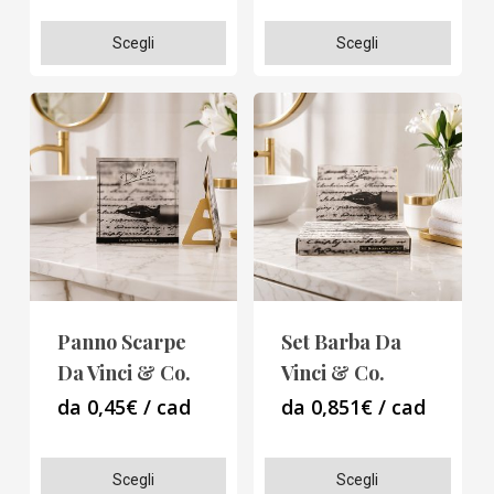
Questo
Questo
Scegli
Scegli
prodotto
prodotto
ha
ha
più
più
varianti.
varianti.
Le
Le
opzioni
opzioni
possono
possono
essere
essere
scelte
scelte
Panno Scarpe
Set Barba Da
nella
nella
Da Vinci & Co.
Vinci & Co.
pagina
pagina
da 0,45€ / cad
da 0,851€ / cad
del
del
prodotto
prodotto
Questo
Questo
Scegli
Scegli