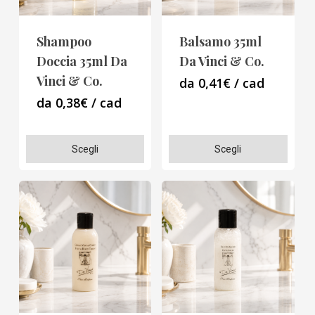
essere
essere
scelte
scelte
Shampoo
Balsamo 35ml
nella
nella
Doccia 35ml Da
Da Vinci & Co.
pagina
pagina
Vinci & Co.
da 0,41€ / cad
del
del
da 0,38€ / cad
prodotto
prodotto
Questo
Questo
Scegli
Scegli
prodotto
prodotto
ha
ha
più
più
varianti.
varianti.
Le
Le
opzioni
opzioni
possono
possono
essere
essere