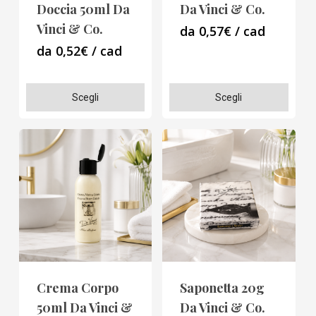
Doccia 50ml Da
Da Vinci & Co.
pagina
pagina
Vinci & Co.
da 0,57€ / cad
del
del
da 0,52€ / cad
prodotto
prodotto
Questo
Questo
Scegli
Scegli
prodotto
prodotto
ha
ha
più
più
varianti.
varianti.
Le
Le
opzioni
opzioni
possono
possono
essere
essere
scelte
scelte
Crema Corpo
Saponetta 20g
nella
nella
50ml Da Vinci &
Da Vinci & Co.
pagina
pagina