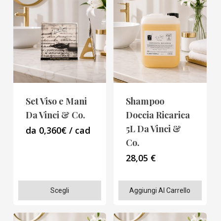
più
più
varianti.
varianti.
Le
Le
opzioni
opzioni
possono
possono
essere
essere
scelte
scelte
Set Viso e Mani
Shampoo
nella
nella
Da Vinci & Co.
Doccia Ricarica
pagina
pagina
5L Da Vinci &
da 0,360€ / cad
del
del
Co.
prodotto
prodotto
28,05
€
Questo
Scegli
Aggiungi Al Carrello
prodotto
ha