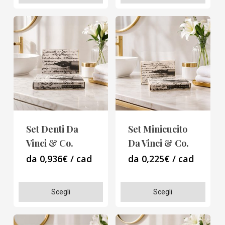
prodotto
prodotto
ha
ha
più
più
varianti.
varianti.
Le
Le
opzioni
opzioni
possono
possono
essere
essere
scelte
scelte
Set Denti Da
Set Minicucito
nella
nella
Vinci & Co.
Da Vinci & Co.
pagina
pagina
da 0,936€ / cad
da 0,225€ / cad
del
del
prodotto
prodotto
Questo
Questo
Scegli
Scegli
prodotto
prodotto
ha
ha