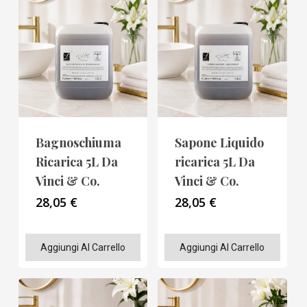
più
varianti.
Le
opzioni
possono
essere
scelte
Bagnoschiuma
Sapone Liquido
nella
Ricarica 5L Da
ricarica 5L Da
pagina
Vinci & Co.
Vinci & Co.
del
28,05
€
28,05
€
prodotto
Aggiungi Al Carrello
Aggiungi Al Carrello