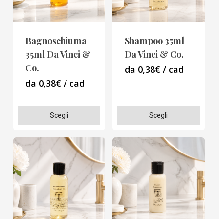
Bagnoschiuma
Shampoo 35ml
35ml Da Vinci &
Da Vinci & Co.
Co.
da 0,38€ / cad
da 0,38€ / cad
Questo
Questo
Scegli
Scegli
prodotto
prodotto
ha
ha
più
più
varianti.
varianti.
Le
Le
opzioni
opzioni
possono
possono