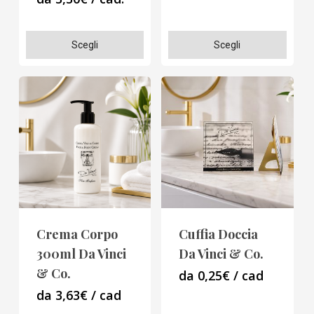
Questo
Questo
Scegli
Scegli
prodotto
prodotto
ha
ha
più
più
varianti.
varianti.
Le
Le
opzioni
opzioni
possono
possono
essere
essere
scelte
scelte
Crema Corpo
Cuffia Doccia
nella
nella
300ml Da Vinci
Da Vinci & Co.
pagina
pagina
& Co.
da 0,25€ / cad
del
del
da 3,63€ / cad
prodotto
prodotto