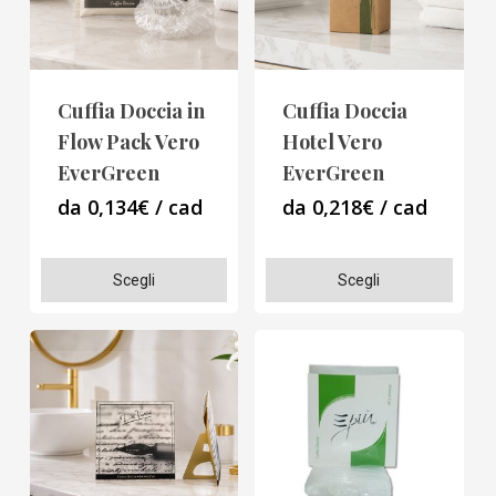
possono
possono
essere
essere
scelte
scelte
Cuffia Doccia in
Cuffia Doccia
nella
nella
Flow Pack Vero
Hotel Vero
pagina
pagina
EverGreen
EverGreen
del
del
da 0,134€ / cad
da 0,218€ / cad
prodotto
prodotto
Questo
Questo
Scegli
Scegli
prodotto
prodotto
ha
ha
più
più
varianti.
varianti.
Le
Le
opzioni
opzioni
possono
possono