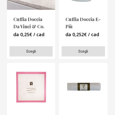
essere
essere
scelte
scelte
Cuffia Doccia
Cuffia Doccia E-
nella
nella
Da Vinci & Co.
Più
pagina
pagina
da 0,25€ / cad
da 0,252€ / cad
del
del
prodotto
prodotto
Questo
Questo
Scegli
Scegli
prodotto
prodotto
ha
ha
più
più
varianti.
varianti.
Le
Le
opzioni
opzioni
possono
possono
essere
essere
scelte
scelte