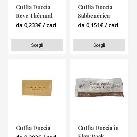
Cuffia Doccia
Cuffia Doccia
nella
nella
Reve Thérmal
Sabbenerica
pagina
pagina
da 0,233€ / cad
da 0,151€ / cad
del
del
prodotto
prodotto
Questo
Questo
Scegli
Scegli
prodotto
prodotto
ha
ha
più
più
varianti.
varianti.
Le
Le
opzioni
opzioni
possono
possono
essere
essere
scelte
scelte
Cuffia Doccia
Cuffia Doccia in
nella
nella
Flow Pack