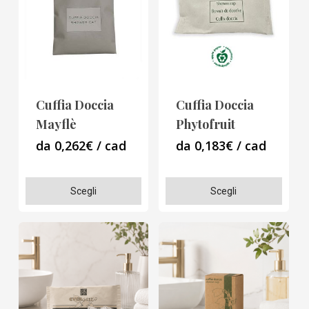
Cuffia Doccia
Cuffia Doccia
Mayflè
Phytofruit
da 0,262€ / cad
da 0,183€ / cad
Questo
Questo
Scegli
Scegli
prodotto
prodotto
ha
ha
più
più
varianti.
varianti.
Le
Le
opzioni
opzioni