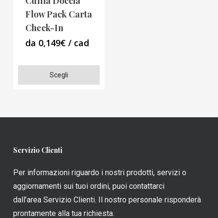
Cuffia Doccia
nella
nella
Flow Pack Carta
pagina
pagina
Check-In
del
del
da 0,149€ / cad
prodotto
prodotto
Questo
Scegli
prodotto
ha
più
varianti.
Le
Servizio Clienti
opzioni
possono
Per informazioni riguardo i nostri prodotti, servizi o
essere
aggiornamenti sui tuoi ordini, puoi contattarci
scelte
dall’area Servizio Clienti. Il nostro personale risponderà
nella
prontamente alla tua richiesta.