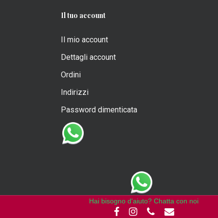
Il tuo account
Il mio account
Dettagli account
Ordini
Indirizzi
Password dimenticata
Hai bisogno d'aiuto? Chatta con noi
facebook
instagram
phone
email