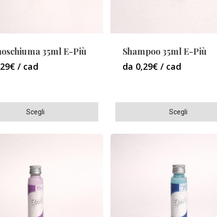
oschiuma 35ml E-Più
Shampoo 35ml E-Più
,29€ / cad
da 0,29€ / cad
Questo
Scegli
Scegli
o
prodotto
ha
più
varianti.
Le
opzioni
o
possono
essere