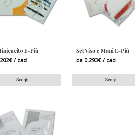
essere
scelte
nella
pagina
del
o
prodotto
Minicucito E-Più
Set Viso e Mani E-Più
,202€ / cad
da 0,293€ / cad
Questo
Scegli
Scegli
o
prodotto
ha
più
varianti.
Le
opzioni