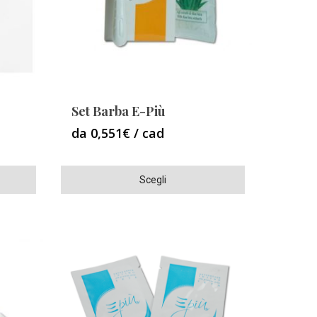
essere
scelte
nella
pagina
del
prodotto
Set Barba E-Più
da 0,551€ / cad
Questo
Scegli
prodotto
ha
più
varianti.
Le
opzioni
possono