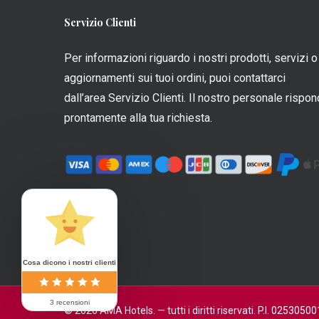
opzioni
Servizio Clienti
posson
essere
Per informazioni riguardo i nostri prodotti, servizi o
scelte
aggiornamenti sui tuoi ordini, puoi contattarci
nella
dall’area Servizio Clienti. Il nostro personale rispo
pagina
prontamente alla tua richiesta.
del
prodott
Cosa dicono i nostri clienti
3 recensioni
© 2026 AMA Hotels. — tutti i diritti riservati. P.I. 0253050