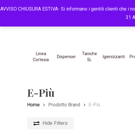
Skip
ASSISTENZA 
AVVISO CHIUSURA ESTIVA- Si informano i gentili clienti che i nos
to
31 A
main
content
Hit enter to search or ESC to close
Linea
Taniche
Dispenser
Igienizzanti
Pr
Cortesia
5L
E-Più
Home
Prodotto Brand
E-Più
Hide
Filters