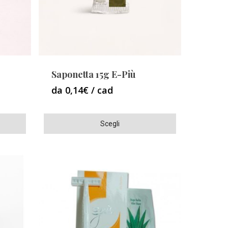
scelte
nella
pagina
del
prodotto
Saponetta 15g E-Più
da 0,14€ / cad
Questo
Scegli
prodotto
ha
più
varianti.
Le
opzioni
possono