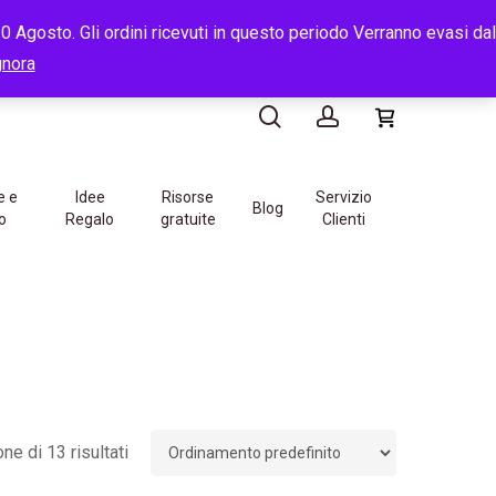
e
14:00
-
16:00
 Agosto. Gli ordini ricevuti in questo periodo Verranno evasi dal
search
account
gnora
e e
Idee
Risorse
Servizio
Blog
o
Regalo
gratuite
Clienti
ne di 13 risultati