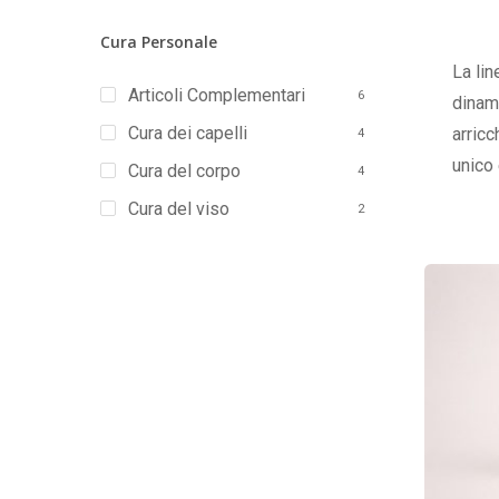
Cura Personale
La lin
Articoli Complementari
6
dinami
Cura dei capelli
arric
4
unico 
Cura del corpo
4
Cura del viso
2