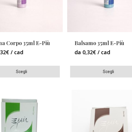
scelte
nella
pagina
del
o
prodotto
a Corpo 35ml E-Più
Balsamo 35ml E-Più
,32€ / cad
da 0,32€ / cad
Questo
Scegli
Scegli
o
prodotto
ha
più
varianti.
Le
opzioni
o
possono