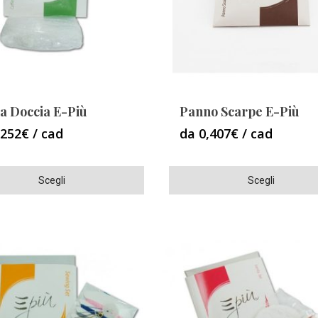
essere
scelte
nella
pagina
del
o
prodotto
ia Doccia E-Più
Panno Scarpe E-Più
,252€ / cad
da 0,407€ / cad
Questo
Scegli
Scegli
o
prodotto
ha
più
varianti.
Le
opzioni
o
possono