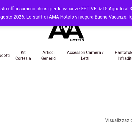
CLIENTI:
+39 351 5342168
dal Lunedì al Venerdì,
09:00
-
13:00
tri uffici saranno chiusi per le vacanze ESTIVE dal 5 Agosto al 30
gosto 2026. Lo staff di AMA Hotels vi augura Buone Vacanze.
I
Kit
Articoli
Accessori Camera /
Pantofol
odotti
Cortesia
Generici
Letti
Infradit
Visualizzazio