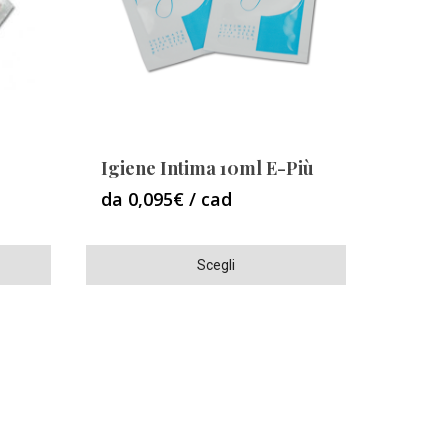
essere
scelte
nella
pagina
del
prodotto
Igiene Intima 10ml E-Più
da 0,095€ / cad
Questo
Scegli
prodotto
ha
più
varianti.
Le
opzioni