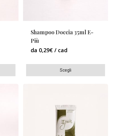
Shampoo Doccia 35ml E-
Più
da 0,29€ / cad
Questo
Scegli
prodotto
ha
più
varianti.
Le
opzioni
possono
essere