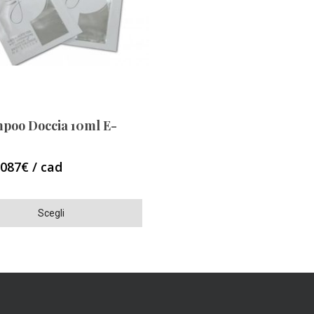
o
possono
essere
scelte
nella
pagina
del
o
prodotto
poo Doccia 10ml E-
,087€ / cad
Scegli
o