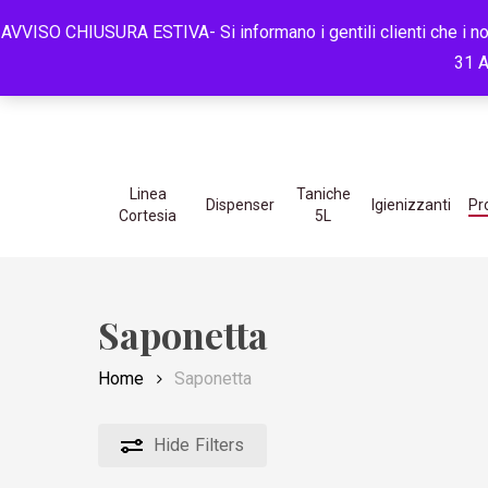
Skip
ASSISTENZA 
AVVISO CHIUSURA ESTIVA- Si informano i gentili clienti che i nos
to
31 A
main
content
Hit enter to search or ESC to close
Linea
Taniche
Dispenser
Igienizzanti
Pr
Cortesia
5L
Saponetta
Home
Saponetta
Hide
Filters