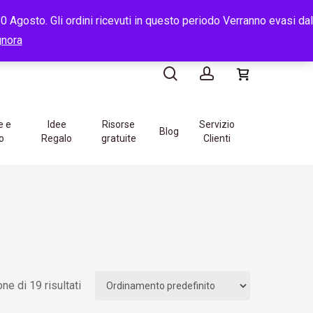
e
14:00
-
16:00
 Agosto. Gli ordini ricevuti in questo periodo Verranno evasi dal
search
account
gnora
e e
Idee
Risorse
Servizio
Blog
o
Regalo
gratuite
Clienti
ne di 19 risultati