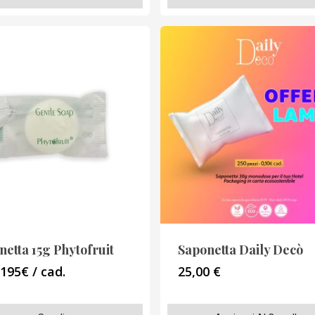
o
prodotto
ha
più
varianti.
Le
opzioni
o
possono
essere
scelte
nella
pagina
del
o
prodotto
netta 15g Phytofruit
Saponetta Daily Decò
,195€ / cad.
25,00
€