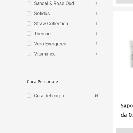
Sandal & Rose Oud
prodott
1
ha
Solidus
1
più
Straw Collection
1
varianti.
Themae
1
Le
Vero Evergreen
2
opzioni
posson
Vitaminica
1
essere
scelte
nella
Cura Personale
pagina
del
Cura del corpo
16
prodott
Sapo
da 0
Questo