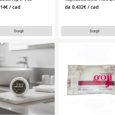
,14€ / cad
da 0,432€ / cad
Questo
Scegli
Scegli
o
prodotto
ha
più
varianti.
Le
opzioni
o
possono
essere
scelte
nella
pagina