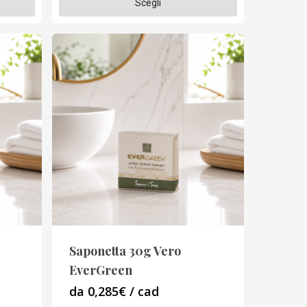
Scegli
prodotto
ha
più
varianti.
Le
opzioni
possono
essere
scelte
nella
pagina
del
prodotto
Saponetta 30g Vero
EverGreen
da 0,285€ / cad