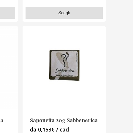
Questo
Scegli
prodotto
ha
più
varianti.
Le
opzioni
possono
essere
scelte
nella
pagina
del
prodotto
ca
Saponetta 20g Sabbenerica
da 0,153€ / cad