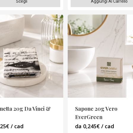
Scegli
Aggiungi Al Carrello
o
o
o
netta 20g Da Vinci &
Sapone 20g Vero
EverGreen
,25€ / cad
da 0,245€ / cad