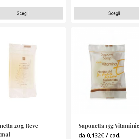
Questo
Scegli
Scegli
o
prodotto
ha
più
varianti.
Le
opzioni
o
possono
essere
scelte
nella
pagina
del
o
prodotto
netta 20g Reve
Saponetta 15g Vitamini
rmal
da 0,132€ / cad.