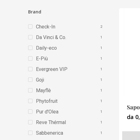
Brand
Check-In
2
Da Vinci & Co.
1
Daily-eco
1
E-Più
1
Evergreen VIP
1
Goji
1
Mayflè
1
Phytofruit
1
Sapo
Pur d'Olea
1
da 0
Reve Thérmal
1
Sabbenerica
1
Questo