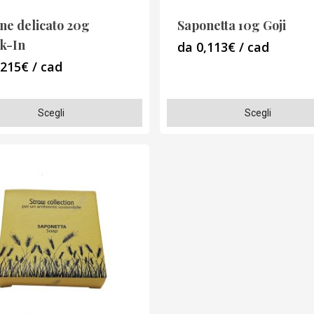
del
o
prodotto
ne delicato 20g
Saponetta 10g Goji
k-In
da 0,113€ / cad
,215€ / cad
Questo
Scegli
Scegli
o
prodotto
ha
più
varianti.
Le
opzioni
o
possono
essere
scelte
nella