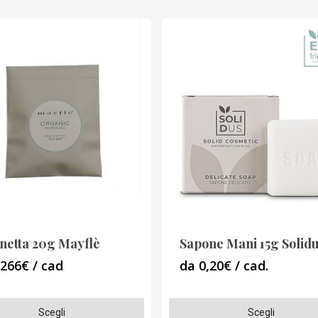
netta 20g Mayflè
Sapone Mani 15g Solid
,266€ / cad
da 0,20€ / cad.
Questo
Scegli
Scegli