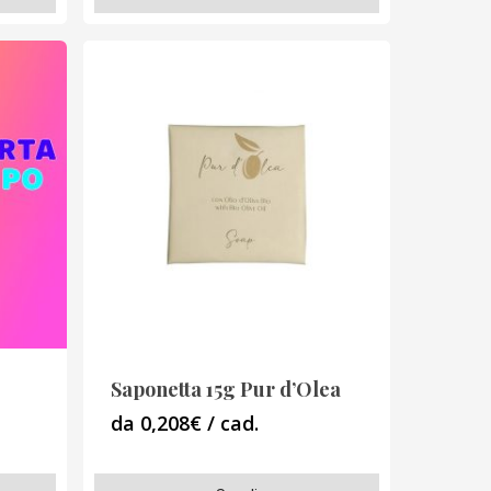
prodotto
ha
più
varianti.
Le
opzioni
possono
essere
scelte
nella
pagina
del
prodotto
Saponetta 15g Pur d’Olea
da 0,208€ / cad.
Questo