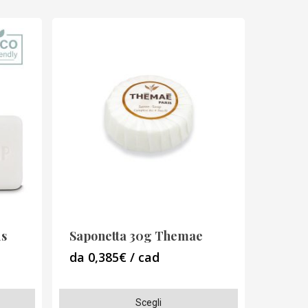
us
Saponetta 30g Themae
da 0,385€ / cad
Questo
Scegli