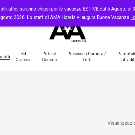
CLIENTI:
+39 351 5342168
dal Lunedì al Venerdì,
09:00
-
13:00
tri uffici saranno chiusi per le vacanze ESTIVE dal 5 Agosto al 30
gosto 2026. Lo staff di AMA Hotels vi augura Buone Vacanze.
I
Kit
Articoli
Accessori Camera /
Pantofol
odotti
Cortesia
Generici
Letti
Infradit
Visualizzazio