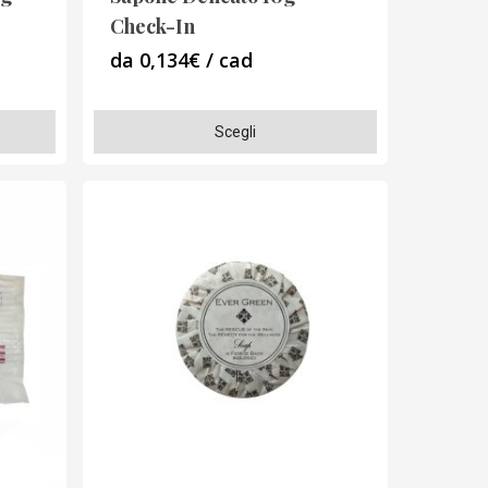
Check-In
da 0,134€ / cad
Questo
Scegli
prodotto
ha
più
varianti.
Le
opzioni
possono
essere
scelte
nella
pagina