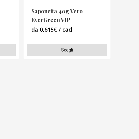
del
prodotto
Saponetta 40g Vero
EverGreen VIP
da 0,615€ / cad
Questo
Scegli
prodotto
ha
più
varianti.
Le
opzioni
possono
essere
scelte
nella