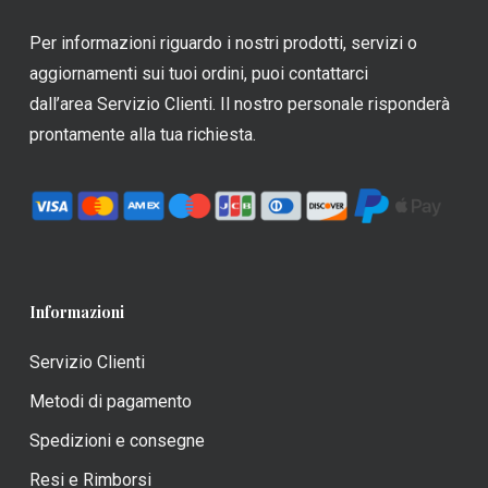
essere
essere
scelte
scelte
Per informazioni riguardo i nostri prodotti, servizi o
nella
nella
aggiornamenti sui tuoi ordini, puoi contattarci
pagina
pagina
dall’area Servizio Clienti. Il nostro personale risponderà
del
del
prontamente alla tua richiesta.
prodotto
prodotto
Informazioni
Servizio Clienti
Metodi di pagamento
Spedizioni e consegne
Resi e Rimborsi