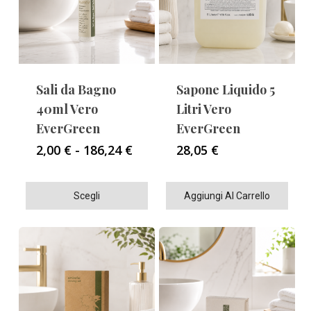
Sali da Bagno
Sapone Liquido 5
40ml Vero
Litri Vero
EverGreen
EverGreen
Fascia
2,00
€
-
186,24
€
28,05
€
di
prezzo:
Questo
da
Scegli
Aggiungi Al Carrello
2,00 €
prodotto
a
ha
186,24 €
più
varianti.
Le
opzioni