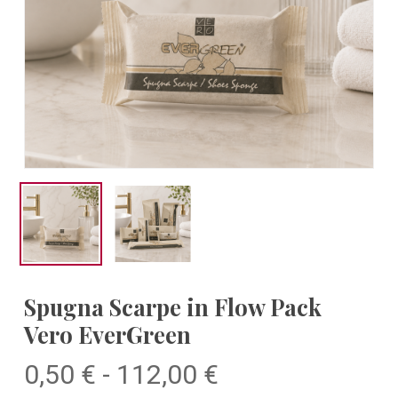
Spugna Scarpe in Flow Pack
Vero EverGreen
Fascia
0,50
€
-
112,00
€