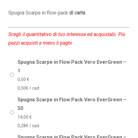
di
prezzo:
Spugna Scarpe in flow-pack
di carta
.
da
0,50 €
Scegli il quantitativo di tuo interesse ed acquistalo. Più
a
pezzi acquisti e meno li paghi.
112,00 €
Spugna Scarpe in Flow Pack Vero EverGreen –
1
0,50
€
0,50€ / cad
Spugna Scarpe in Flow Pack Vero EverGreen –
50
14,00
€
0,28€ / cad
Spugna Scarpe in Flow Pack Vero EverGreen –