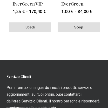
EverGreen VIP
EverGreen
Fascia
Fascia
1,25
€
-
170,40
€
1,00
€
-
84,00
€
di
di
prezzo:
prezzo:
Questo
Questo
da
da
Scegli
Scegli
1,25 €
1,00 €
prodotto
prodotto
a
a
ha
ha
170,40 €
84,00 €
più
più
varianti.
varianti.
Le
Le
opzioni
opzioni
possono
possono
Servizio Clienti
essere
essere
scelte
scelte
Per informazioni riguardo i nostri prodotti, servizi o
nella
nella
aggiornamenti sui tuoi ordini, puoi contattarci
pagina
pagina
dall’area Servizio Clienti. Il nostro personale risponderà
del
del
prontamente alla tua richiesta.