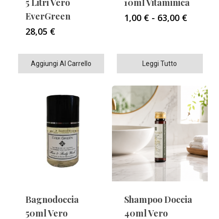
5 Litri Vero
10ml Vitaminica
EverGreen
Fascia
1,00
€
-
63,00
€
di
28,05
€
prezzo:
da
1,00 €
Aggiungi Al Carrello
Leggi Tutto
a
63,00 €
Bagnodoccia
Shampoo Doccia
50ml Vero
40ml Vero