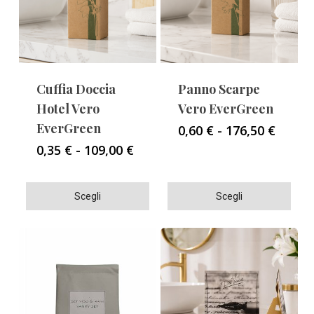
Cuffia Doccia
Panno Scarpe
Hotel Vero
Vero EverGreen
EverGreen
Fascia
0,60
€
-
176,50
€
di
Fascia
0,35
€
-
109,00
€
prezzo
di
da
prezzo:
0,60 €
Questo
Questo
da
Scegli
Scegli
a
0,35 €
prodotto
prodotto
176,50
a
ha
ha
109,00 €
più
più
varianti.
varianti.
Le
Le
opzioni
opzioni