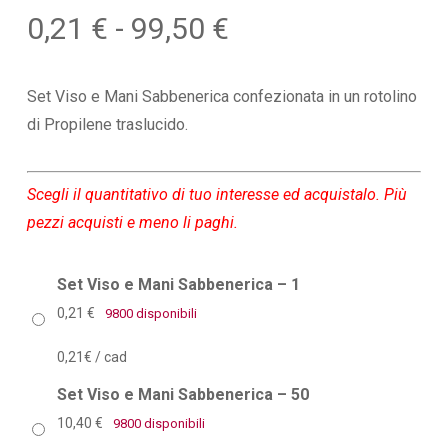
Fascia
0,21
€
-
99,50
€
di
prezzo:
Set Viso e Mani Sabbenerica confezionata in un rotolino
da
di Propilene traslucido.
0,21 €
a
Scegli il quantitativo di tuo interesse ed acquistalo. Più
99,50 €
pezzi acquisti e meno li paghi.
Set Viso e Mani Sabbenerica – 1
0,21
€
9800 disponibili
0,21€ / cad
Set Viso e Mani Sabbenerica – 50
10,40
€
9800 disponibili