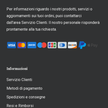
essere
essere
scelte
scelte
Per informazioni riguardo i nostri prodotti, servizi o
nella
nella
aggiornamenti sui tuoi ordini, puoi contattarci
pagina
pagina
dall’area Servizio Clienti. Il nostro personale risponderà
del
del
prontamente alla tua richiesta.
prodotto
prodotto
Informazioni
Servizio Clienti
Metodi di pagamento
Spedizioni e consegne
Resi e Rimborsi