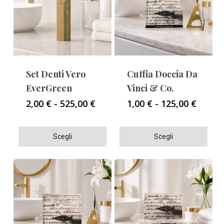
Set Denti Vero
Cuffia Doccia Da
EverGreen
Vinci & Co.
Fascia
Fascia
2,00
€
-
525,00
€
1,00
€
-
125,00
€
di
di
prezzo:
prezzo
Questo
Questo
da
da
Scegli
Scegli
2,00 €
1,00 €
prodotto
prodotto
a
a
ha
ha
525,00 €
125,00
più
più
varianti.
varianti.
Le
Le
opzioni
opzioni