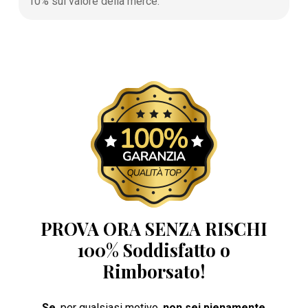
10% sul valore della merce.
PROVA ORA SENZA RISCHI
100% Soddisfatto o
Rimborsato!
Se
, per qualsiasi motivo,
non sei pienamente