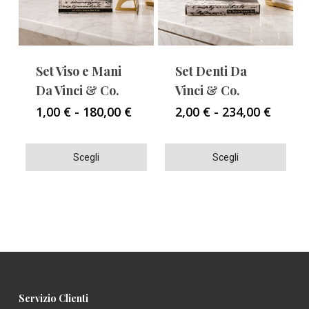
possono
possono
essere
essere
scelte
scelte
nella
nella
Set Viso e Mani
Set Denti Da
pagina
pagina
Da Vinci & Co.
Vinci & Co.
del
del
Fascia
Fascia
1,00
€
-
180,00
€
2,00
€
-
234,00
€
di
di
prodotto
prodotto
prezzo:
prezzo
Questo
Questo
da
da
Scegli
Scegli
1,00 €
2,00 €
prodotto
prodotto
a
a
ha
ha
180,00 €
234,00
più
più
varianti.
varianti.
Le
Le
opzioni
opzioni
possono
possono
Servizio Clienti
essere
essere