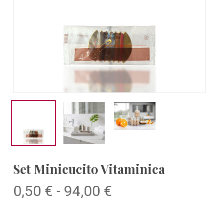
Set Minicucito Vitaminica
Fascia
0,50
€
-
94,00
€
di