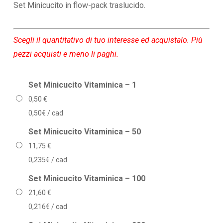
prezzo:
Set Minicucito in flow-pack traslucido.
da
0,50 €
Scegli il quantitativo di tuo interesse ed acquistalo. Più
a
pezzi acquisti e meno li paghi.
94,00 €
Set Minicucito Vitaminica – 1
0,50
€
0,50€ / cad
Set Minicucito Vitaminica – 50
11,75
€
0,235€ / cad
Set Minicucito Vitaminica – 100
21,60
€
0,216€ / cad