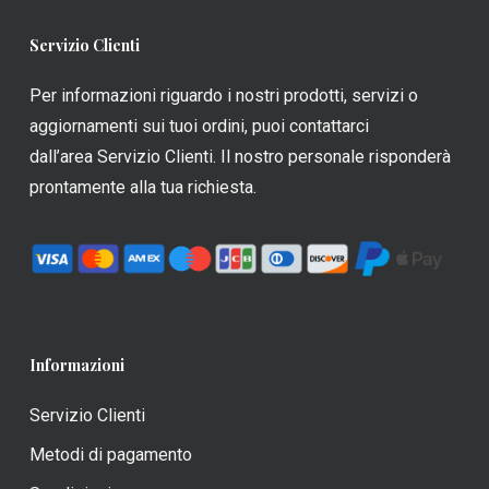
possono
possono
Servizio Clienti
essere
essere
scelte
scelte
Per informazioni riguardo i nostri prodotti, servizi o
nella
nella
aggiornamenti sui tuoi ordini, puoi contattarci
pagina
pagina
dall’area Servizio Clienti. Il nostro personale risponderà
del
del
prontamente alla tua richiesta.
prodotto
prodotto
Informazioni
Servizio Clienti
Metodi di pagamento