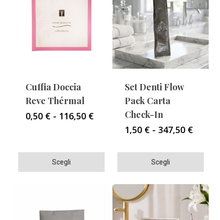
Cuffia Doccia
Set Denti Flow
Reve Thérmal
Pack Carta
Check-In
Fascia
0,50
€
-
116,50
€
di
Fascia
1,50
€
-
347,50
€
prezzo:
di
da
prezzo
0,50 €
Questo
Questo
da
Scegli
Scegli
a
1,50 €
prodotto
prodotto
116,50 €
a
ha
ha
347,50
più
più
varianti.
varianti.