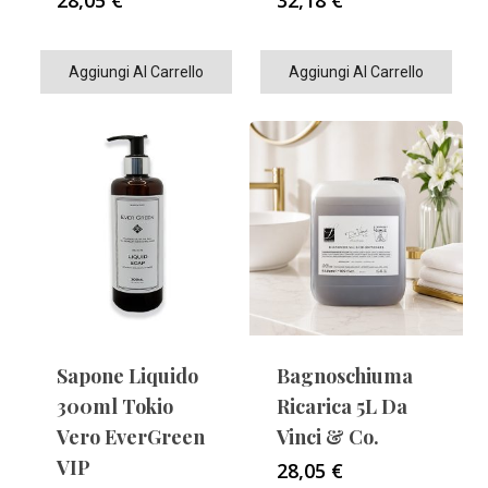
28,05
€
32,18
€
Aggiungi Al Carrello
Aggiungi Al Carrello
Sapone Liquido
Bagnoschiuma
300ml Tokio
Ricarica 5L Da
Vero EverGreen
Vinci & Co.
VIP
28,05
€