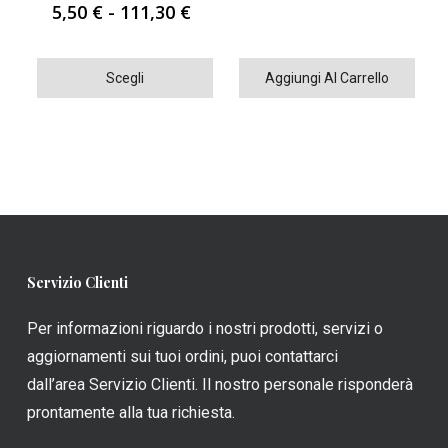
Fascia
5,50
€
-
111,30
€
di
prezzo:
Questo
da
Scegli
Aggiungi Al Carrello
5,50 €
prodotto
a
ha
111,30 €
più
varianti.
Le
opzioni
possono
Servizio Clienti
essere
scelte
Per informazioni riguardo i nostri prodotti, servizi o
nella
aggiornamenti sui tuoi ordini, puoi contattarci
pagina
dall’area Servizio Clienti. Il nostro personale risponderà
del
prontamente alla tua richiesta.
prodotto