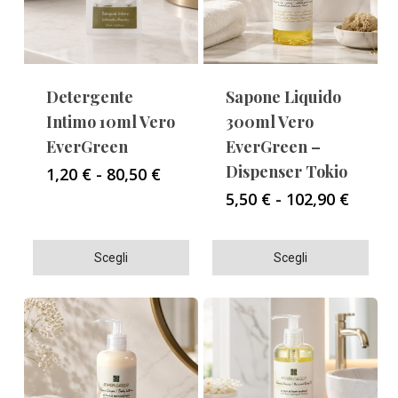
Detergente
Sapone Liquido
Intimo 10ml Vero
300ml Vero
EverGreen
EverGreen –
Dispenser Tokio
Fascia
1,20
€
-
80,50
€
di
Fascia
5,50
€
-
102,90
€
prezzo:
di
da
prezzo
1,20 €
Questo
Questo
da
Scegli
Scegli
a
5,50 €
prodotto
prodotto
80,50 €
a
ha
ha
102,90
più
più
varianti.
varianti.
Le
Le