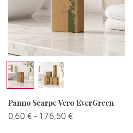
Panno Scarpe Vero EverGreen
Fascia
0,60
€
-
176,50
€
di