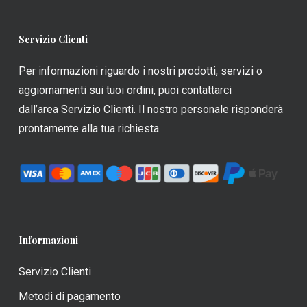
opzioni
opzioni
possono
possono
Servizio Clienti
essere
essere
scelte
scelte
Per informazioni riguardo i nostri prodotti, servizi o
nella
nella
aggiornamenti sui tuoi ordini, puoi contattarci
pagina
pagina
dall’area Servizio Clienti. Il nostro personale risponderà
del
del
prontamente alla tua richiesta.
prodotto
prodotto
Informazioni
Servizio Clienti
Metodi di pagamento