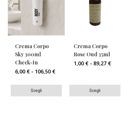
Le
opzioni
possono
essere
scelte
nella
Crema Corpo
Crema Corpo
pagina
Sky 300ml
Rose Oud 35ml
del
Check-In
Fascia
1,00
€
-
89,27
€
di
prodotto
Fascia
6,00
€
-
106,50
€
prezzo:
di
da
prezzo:
1,00 €
Questo
Questo
da
Scegli
Scegli
a
6,00 €
prodotto
prodotto
89,27 €
a
ha
ha
106,50 €
più
più
varianti.
varianti.
Le
Le