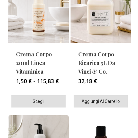
Crema Corpo
Crema Corpo
20ml Linea
Ricarica 5L Da
Vitaminica
Vinci & Co.
Fascia
1,50
€
-
115,83
€
32,18
€
di
prezzo:
Questo
da
Scegli
Aggiungi Al Carrello
1,50 €
prodotto
a
ha
115,83 €
più
varianti.