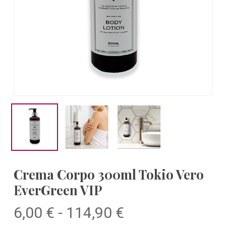
Crema Corpo 300ml Tokio Vero
EverGreen VIP
Fascia
6,00
€
-
114,90
€