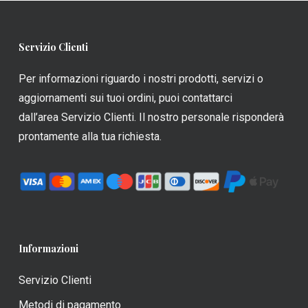
opzioni
opzioni
possono
possono
Servizio Clienti
essere
essere
scelte
scelte
Per informazioni riguardo i nostri prodotti, servizi o
nella
nella
aggiornamenti sui tuoi ordini, puoi contattarci
pagina
pagina
dall’area Servizio Clienti. Il nostro personale risponderà
del
del
prontamente alla tua richiesta.
prodotto
prodotto
Informazioni
Servizio Clienti
Metodi di pagamento