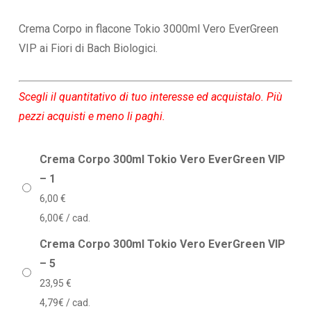
di
prezzo:
Crema Corpo in flacone Tokio 3000ml Vero EverGreen
da
VIP ai Fiori di Bach Biologici.
6,00 €
a
Scegli il quantitativo di tuo interesse ed acquistalo. Più
114,90 €
pezzi acquisti e meno li paghi.
Crema Corpo 300ml Tokio Vero EverGreen VIP
– 1
6,00
€
6,00€ / cad.
Crema Corpo 300ml Tokio Vero EverGreen VIP
– 5
23,95
€
4,79€ / cad.