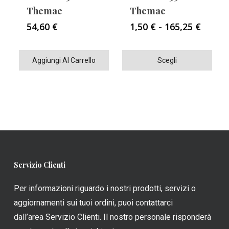
pagina
Themae
Themae
del
Fascia
54,60
€
1,50
€
-
165,25
€
di
prodotto
prezzo
Questo
da
Aggiungi Al Carrello
Scegli
1,50 €
prodotto
a
ha
165,25
più
varianti.
Le
opzioni
possono
Servizio Clienti
essere
scelte
Per informazioni riguardo i nostri prodotti, servizi o
nella
aggiornamenti sui tuoi ordini, puoi contattarci
pagina
dall’area Servizio Clienti. Il nostro personale risponderà
del