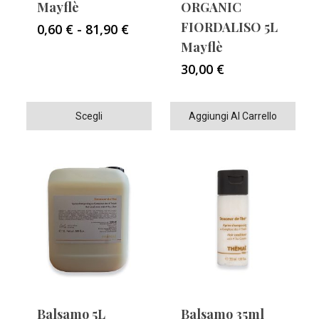
Mayflè
ORGANIC
FIORDALISO 5L
Fascia
0,60
€
-
81,90
€
di
Mayflè
prezzo:
30,00
€
da
0,60 €
a
Questo
Scegli
Aggiungi Al Carrello
81,90 €
prodotto
ha
più
varianti.
Le
opzioni
possono
essere
scelte
nella
Balsamo 5L
Balsamo 35ml