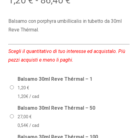
1,20
€
-
86,40
€
di
prezzo:
Balsamo con porphyra umbillicalis in tubetto da 30ml
da
Reve Thérmal.
1,20 €
a
Scegli il quantitativo di tuo interesse ed acquistalo. Più
86,40 €
pezzi acquisti e meno li paghi.
Balsamo 30ml Reve Thérmal – 1
1,20
€
1,20€ / cad
Balsamo 30ml Reve Thérmal – 50
27,00
€
0,54€ / cad
Balsamo 30ml Reve Thérmal – 100