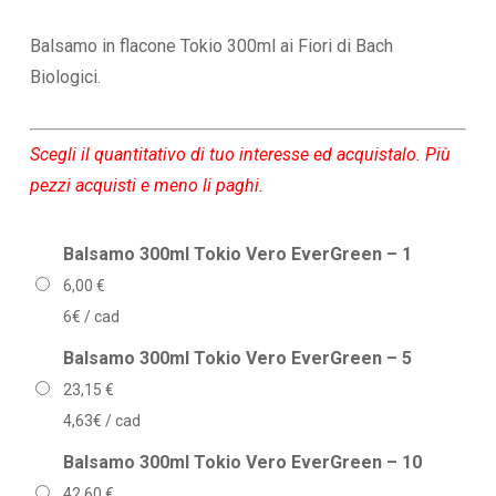
di
prezzo:
Balsamo in flacone Tokio 300ml ai Fiori di Bach
da
Biologici.
6,00 €
a
Scegli il quantitativo di tuo interesse ed acquistalo. Più
111,00 €
pezzi acquisti e meno li paghi.
Balsamo 300ml Tokio Vero EverGreen – 1
6,00
€
6€ / cad
Balsamo 300ml Tokio Vero EverGreen – 5
23,15
€
4,63€ / cad
Balsamo 300ml Tokio Vero EverGreen – 10
42,60
€