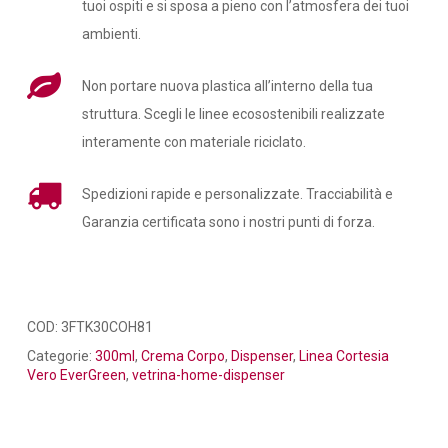
tuoi ospiti e si sposa a pieno con l’atmosfera dei tuoi
ambienti.
Non portare nuova plastica all’interno della tua
struttura. Scegli le linee ecosostenibili realizzate
interamente con materiale riciclato.
Spedizioni rapide e personalizzate. Tracciabilità e
Garanzia certificata sono i nostri punti di forza.
COD:
3FTK30COH81
Categorie:
300ml
,
Crema Corpo
,
Dispenser
,
Linea Cortesia
Vero EverGreen
,
vetrina-home-dispenser