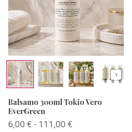
Balsamo 300ml Tokio Vero
EverGreen
Fascia
6,00
€
-
111,00
€