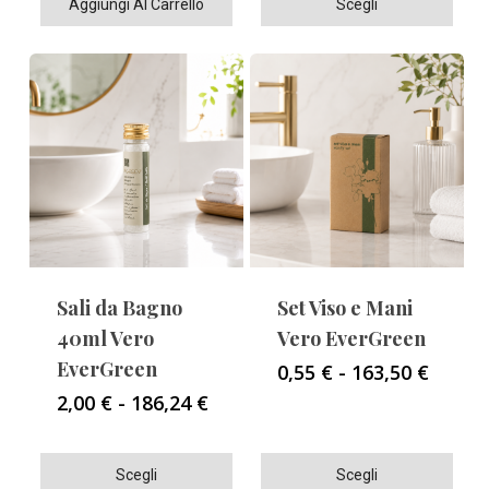
Aggiungi Al Carrello
Scegli
a
prodotto
92,16 €
ha
più
varianti.
Le
opzioni
possono
essere
scelte
nella
Sali da Bagno
Set Viso e Mani
pagina
40ml Vero
Vero EverGreen
del
EverGreen
Fascia
0,55
€
-
163,50
€
di
prodotto
Fascia
2,00
€
-
186,24
€
prezzo
di
da
prezzo:
0,55 €
Questo
Questo
da
Scegli
Scegli