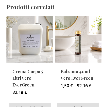
Prodotti correlati
Crema Corpo 5
Balsamo 40ml
Litri Vero
Vero EverGreen
EverGreen
Fascia
1,50
€
-
92,16
€
di
32,18
€
prezzo:
da
1,50 €
Questo