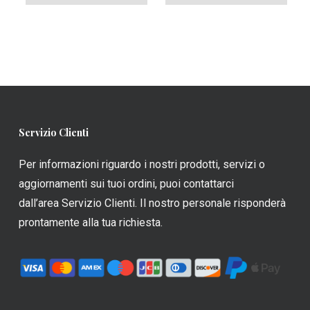
a
2,00 €
prodotto
prodotto
163,50
a
ha
ha
186,24 €
più
più
varianti.
varianti.
Le
Le
opzioni
opzioni
possono
possono
Servizio Clienti
essere
essere
scelte
scelte
Per informazioni riguardo i nostri prodotti, servizi o
nella
nella
aggiornamenti sui tuoi ordini, puoi contattarci
pagina
pagina
dall’area Servizio Clienti. Il nostro personale risponderà
del
del
prontamente alla tua richiesta.
prodotto
prodotto