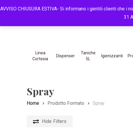
Skip
ASSISTENZA 
AVVISO CHIUSURA ESTIVA- Si informano i gentili clienti che i nos
to
31 A
main
content
Hit enter to search or ESC to close
Linea
Taniche
Dispenser
Igienizzanti
Pr
Cortesia
5L
Spray
Home
Prodotto Formato
Spray
Hide
Filters