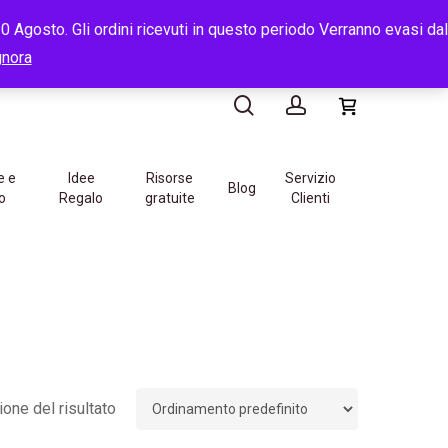
e
14:00
-
16:00
 Agosto. Gli ordini ricevuti in questo periodo Verranno evasi dal
search
account
gnora
e e
Idee
Risorse
Servizio
Blog
o
Regalo
gratuite
Clienti
one del risultato