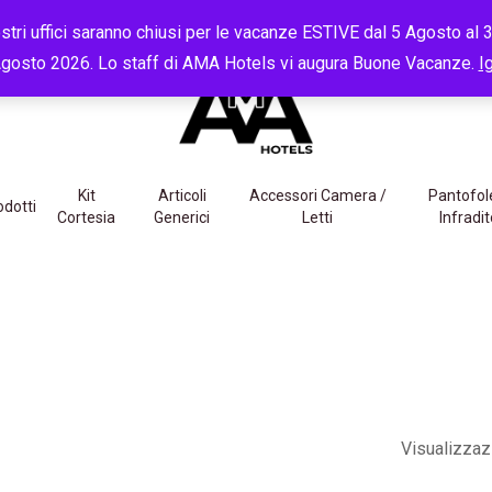
CLIENTI:
+39 351 5342168
dal Lunedì al Venerdì,
09:00
-
13:00
tri uffici saranno chiusi per le vacanze ESTIVE dal 5 Agosto al 30
gosto 2026. Lo staff di AMA Hotels vi augura Buone Vacanze.
I
Kit
Articoli
Accessori Camera /
Pantofol
odotti
Cortesia
Generici
Letti
Infradit
Visualizzazi