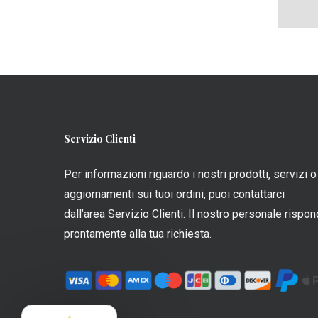
Questo
prodott
ha
più
varianti.
Le
opzioni
Servizio Clienti
posson
essere
Per informazioni riguardo i nostri prodotti, servizi o
scelte
aggiornamenti sui tuoi ordini, puoi contattarci
nella
dall’area Servizio Clienti. Il nostro personale rispo
pagina
prontamente alla tua richiesta.
del
prodott