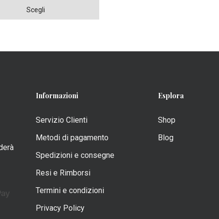
Scegli
o
Informazioni
Esplora
o
Servizio Clienti
Shop
Metodi di pagamento
Blog
nderà
Spedizioni e consegne
Resi e Rimborsi
o
Termini e condizioni
Privacy Policy